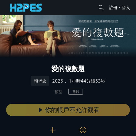
註冊 / 登入
愛的複數題
． 1小時44分鐘53秒
2026
輔15級
類型
電影
你的帳戶不允許觀看