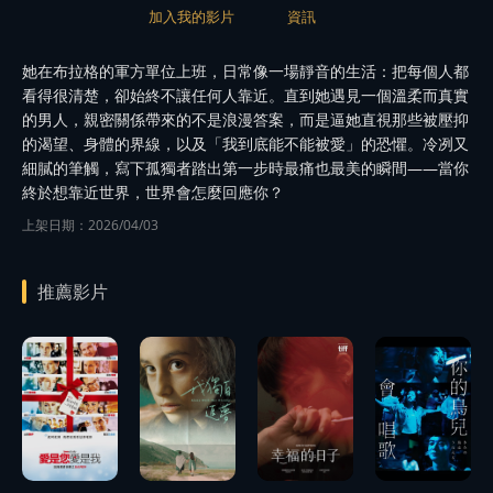
加入我的影片
資訊
她在布拉格的軍方單位上班，日常像一場靜音的生活：把每個人都
看得很清楚，卻始終不讓任何人靠近。直到她遇見一個溫柔而真實
的男人，親密關係帶來的不是浪漫答案，而是逼她直視那些被壓抑
的渴望、身體的界線，以及「我到底能不能被愛」的恐懼。冷冽又
細膩的筆觸，寫下孤獨者踏出第一步時最痛也最美的瞬間——當你
終於想靠近世界，世界會怎麼回應你？
上架日期：2026/04/03
推薦影片
播
播
播
放
放
放
播
預告
預告
預告
放
播