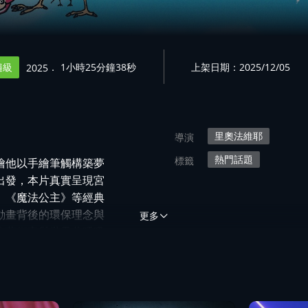
遍級
． 1小時25分鐘38秒
上架日期：2025/12/05
2025
里奧法維耶
導演
熱門話題
標籤
繪他以手繪筆觸構築夢
出發，本片真實呈現宮
、《魔法公主》等經典
動畫背後的環保理念與
更多
位藝術家與世界共呼吸