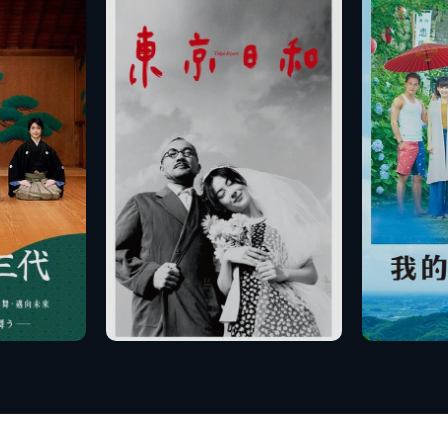
播放
預告