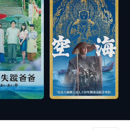
播放
播放
預告