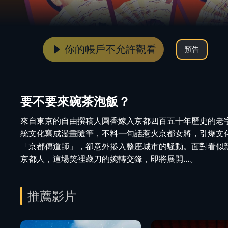
你的帳戶不允許觀看
預告
要不要來碗茶泡飯？
來自東京的自由撰稿人圓香嫁入京都四百五十年歷史的老
統文化寫成漫畫隨筆，不料一句話惹火京都女將，引爆文
「京都傳道師」，卻意外捲入整座城市的騷動。面對看似
京都人，這場笑裡藏刀的婉轉交鋒，即將展開…。
推薦影片