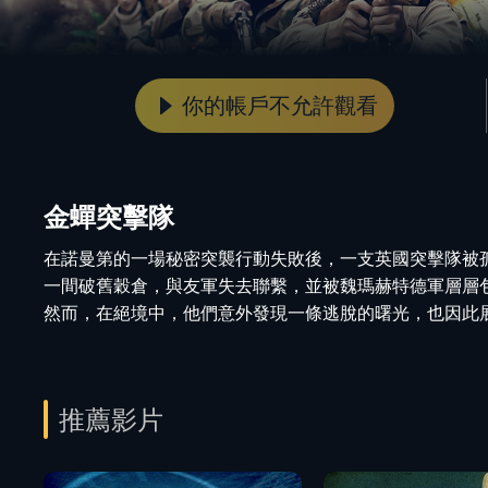
你的帳戶不允許觀看
金蟬突擊隊
在諾曼第的一場秘密突襲行動失敗後，一支英國突擊隊被
一間破舊穀倉，與友軍失去聯繫，並被魏瑪赫特德軍層層
然而，在絕境中，他們意外發現一條逃脫的曙光，也因此
推薦影片