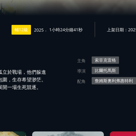
輔12級
． 1小時24分鐘41秒
上架日期：2025/
2025
索菲克雷格
主角
比爾托馬斯
導演
孤立於戰場，他們躲進
包圍，生存希望渺茫。
詹姆斯奧利弗惠特利
配角
展開一場生死競逐。