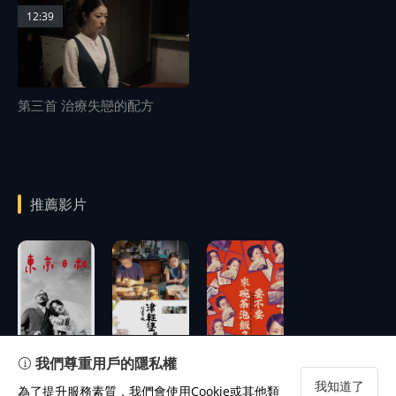
12:39
第三首 治療失戀的配方
推薦影片
播
播
播
放
放
放
預告
預告
預告
我們尊重用戶的隱私權
我知道了
為了提升服務素質，我們會使用Cookie或其他類