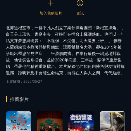
加入我的影片
資訊
北海道根室市，一群平凡人創立了業餘摔角團體「新根室摔角」，
白天是上班族、家庭主夫，夜晚則在擂台上揮灑熱血。他們以一句
話貫穿夢想與現實：「不逞強、不受傷、明天還要上班。」 創辦
人薩姆森宮本靠著熱情與幽默，讓團體聲名大噪，卻在2019年被
診斷出罹患罕見癌症——平滑肌肉瘤。在舉行最後一場滿場對戰
後，他含笑告別擂台，並於2020年病逝。三年後，夥伴們重新集
結，帶著他的精神重返擂台。本片紀錄他們如何用摔角與友情對抗
遺憾，證明夢想不會隨生命結束，而能在人與人之間，代代延續。
上架日期：2025/06/27
推薦影片
播
播
放
放