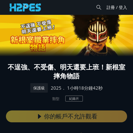
註冊 / 登入
不逞強、不受傷、明天還要上班！新根室
摔角物語
． 1小時18分鐘42秒
2025
保護級
類型
紀錄片
你的帳戶不允許觀看