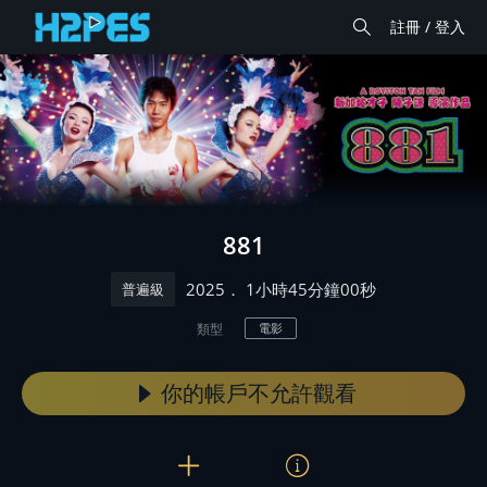
註冊 / 登入
881
． 1小時45分鐘00秒
2025
普遍級
類型
電影
你的帳戶不允許觀看