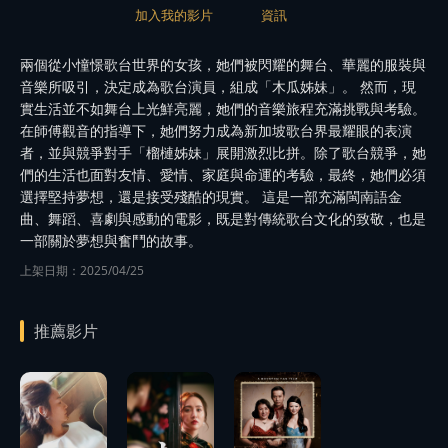
加入我的影片
資訊
兩個從小憧憬歌台世界的女孩，她們被閃耀的舞台、華麗的服裝與
音樂所吸引，決定成為歌台演員，組成「木瓜姊妹」。 然而，現
實生活並不如舞台上光鮮亮麗，她們的音樂旅程充滿挑戰與考驗。
在師傅觀音的指導下，她們努力成為新加坡歌台界最耀眼的表演
者，並與競爭對手「榴槤姊妹」展開激烈比拼。除了歌台競爭，她
們的生活也面對友情、愛情、家庭與命運的考驗，最終，她們必須
選擇堅持夢想，還是接受殘酷的現實。 這是一部充滿閩南語金
曲、舞蹈、喜劇與感動的電影，既是對傳統歌台文化的致敬，也是
一部關於夢想與奮鬥的故事。
上架日期：2025/04/25
推薦影片
播
播
播
放
放
放