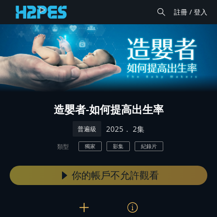
註冊 / 登入
造嬰者-如何提高出生率
． 2集
2025
普遍級
類型
獨家
影集
紀錄片
你的帳戶不允許觀看