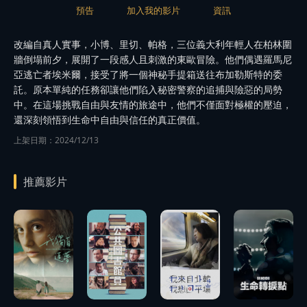
預告
加入我的影片
資訊
改編自真人實事，小博、里切、帕格，三位義大利年輕人在柏林圍
牆倒塌前夕，展開了一段感人且刺激的東歐冒險。他們偶遇羅馬尼
亞逃亡者埃米爾，接受了將一個神秘手提箱送往布加勒斯特的委
託。原本單純的任務卻讓他們陷入秘密警察的追捕與險惡的局勢
中。在這場挑戰自由與友情的旅途中，他們不僅面對極權的壓迫，
還深刻領悟到生命中自由與信任的真正價值。
上架日期：2024/12/13
推薦影片
播
播
播
放
放
放
播
預告
預告
預告
放
播