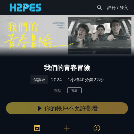
註冊 / 登入
我們的青春冒險
． 1小時40分鐘22秒
2024
保護級
類型
電影
你的帳戶不允許觀看