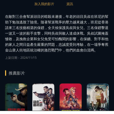
加入我的影片
資訊
在敵對三合會幫派頭目的暗殺未遂後，年老的頭目吳叔在班尼的幫
助下勉強逃脫了險境。隨著幫派戰爭的壓力越來越大，班尼從香港
請來三名技藝精湛的保鏢，全天候保護吳叔與女兒。三名保鏢擊退
一波又一波的殺手攻擊，同時吳叔與敵人達成休戰。吳叔試圖掩蓋
慘敗，及挽救企業和女兒免受可怕醜聞的影響，在保鑣、對手和他
的家人之間日益產生嚴重的問題，忠誠度受到考驗，在一場爭奪舊
金山唐人街地區統治權的激烈戰鬥中，他們的血會白流嗎。
上架日期：2024/11/15
推薦影片
播
播
播
播
放
放
放
放