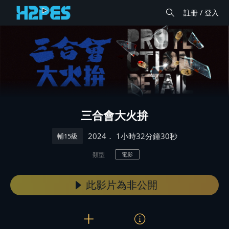
註冊 / 登入
三合會大火拚
． 1小時32分鐘30秒
2024
輔15級
類型
電影
此影片為非公開