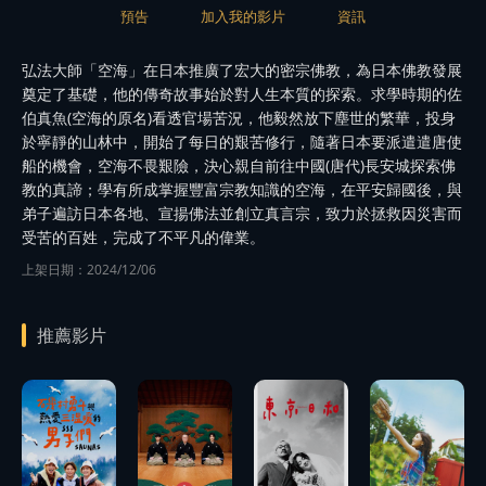
預告
加入我的影片
資訊
弘法大師「空海」在日本推廣了宏大的密宗佛教，為日本佛教發展
奠定了基礎，他的傳奇故事始於對人生本質的探索。求學時期的佐
伯真魚(空海的原名)看透官場苦況，他毅然放下塵世的繁華，投身
於寧靜的山林中，開始了每日的艱苦修行，隨著日本要派遣遣唐使
船的機會，空海不畏艱險，決心親自前往中國(唐代)長安城探索佛
教的真諦；學有所成掌握豐富宗教知識的空海，在平安歸國後，與
弟子遍訪日本各地、宣揚佛法並創立真言宗，致力於拯救因災害而
受苦的百姓，完成了不平凡的偉業。
上架日期：2024/12/06
推薦影片
播
放
播
播
預告
放
放