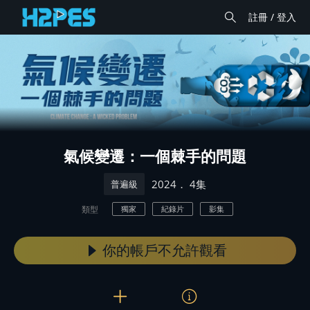
註冊 / 登入
氣候變遷：一個棘手的問題
． 4集
2024
普遍級
類型
獨家
紀錄片
影集
你的帳戶不允許觀看