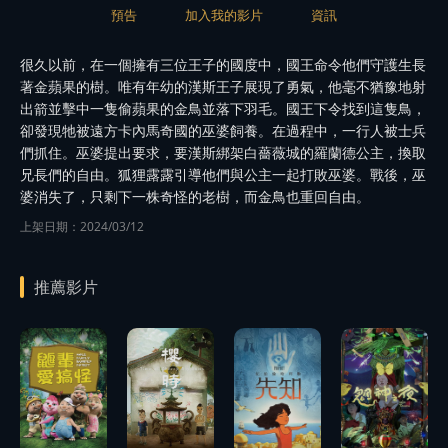
預告
加入我的影片
資訊
很久以前，在一個擁有三位王子的國度中，國王命令他們守護生長
著金蘋果的樹。唯有年幼的漢斯王子展現了勇氣，他毫不猶豫地射
出箭並擊中一隻偷蘋果的金鳥並落下羽毛。國王下令找到這隻鳥，
卻發現牠被遠方卡內馬奇國的巫婆飼養。在過程中，一行人被士兵
們抓住。巫婆提出要求，要漢斯綁架白薔薇城的羅蘭德公主，換取
兄長們的自由。狐狸露露引導他們與公主一起打敗巫婆。戰後，巫
婆消失了，只剩下一株奇怪的老樹，而金鳥也重回自由。
上架日期：2024/03/12
推薦影片
播
播
放
放
播
播
預告
預告
放
放