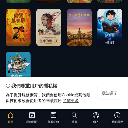
播
播
放
放
播
播
預告
預告
放
放
播
放
我們尊重用戶的隱私權
我知道了
為了提升服務素質，我們會使用Cookie或其他類
似技術來改善使用者的閱讀體驗
了解更多
首頁
我的影片
觀看紀錄
搜尋
個人
關於我們