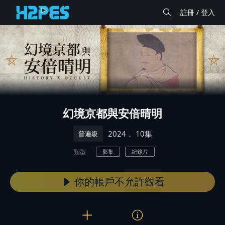
註冊 / 登入
幻境京都與安倍晴明
． 10集
2024
普遍級
類型
影集
紀錄片
你的帳戶不允許觀看