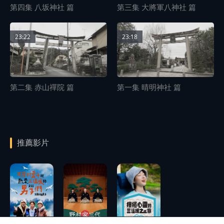
第四集 八坂神社 篇
第三集 大將軍八神社 篇
23:22
23:18
第二集 赤山禪院 篇
第一集 晴明神社 篇
推薦影片
播
放