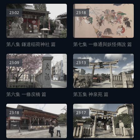
23:02
23:18
第八集 鎌達稲荷神社 篇
第七集 一條通與妖怪傳說 篇
23:09
23:13
第六集 一條戻橋 篇
第五集 神泉苑 篇
23:18
23:17