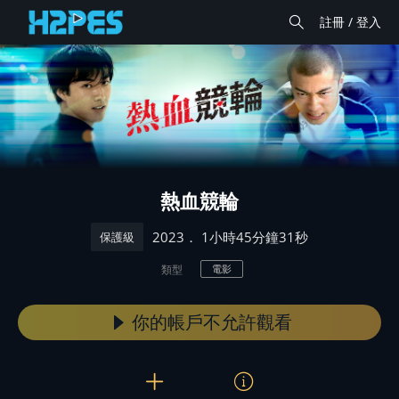
註冊 / 登入
熱血競輪
． 1小時45分鐘31秒
2023
保護級
類型
電影
你的帳戶不允許觀看