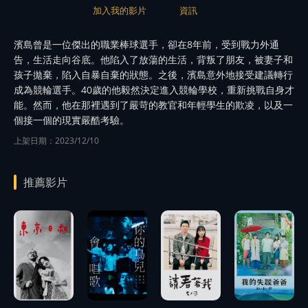
加入我的影片
資訊
濱島曾是一位傑出的職業棒球選手，卻在8年前，受到戰力外通
告，生活走向谷底。他陷入了放蕩的生活，背叛了朋友，被妻子和
孩子拋棄，陷入自暴自棄的狀態。之後，濱島意外地接受建議轉行
成為競輪選手。40歲的他毅然決定進入競輪學校，重新挑戰自身才
能。然而，他在那裡遇到了嚴苛的教官和年輕學生的欺凌，以及一
個接一個的現實嚴酷考驗。
上架日期：2023/12/10
推薦影片
播
放
播
播
播
預告
放
放
放