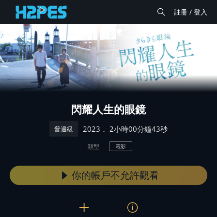
註冊 / 登入
閃耀人生的眼鏡
． 2小時00分鐘43秒
2023
普遍級
類型
電影
你的帳戶不允許觀看