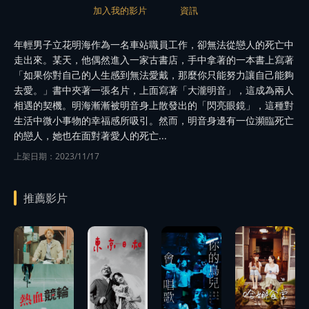
加入我的影片
資訊
年輕男子立花明海作為一名車站職員工作，卻無法從戀人的死亡中
走出來。某天，他偶然進入一家古書店，手中拿著的一本書上寫著
「如果你對自己的人生感到無法愛戴，那麼你只能努力讓自己能夠
去愛。」書中夾著一張名片，上面寫著「大瀧明音」，這成為兩人
相遇的契機。明海漸漸被明音身上散發出的「閃亮眼鏡」，這種對
生活中微小事物的幸福感所吸引。然而，明音身邊有一位瀕臨死亡
的戀人，她也在面對著愛人的死亡...
上架日期：2023/11/17
推薦影片
播
播
放
放
播
播
預告
預告
放
放