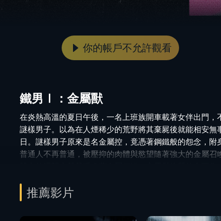
你的帳戶不允許觀看
鐵男Ⅰ：金屬獸
在炎熱高溫的夏日午後，一名上班族開車載著女伴出門，
謎樣男子。以為在人煙稀少的荒野將其棄屍後就能相安無
日。謎樣男子原來是名金屬控，竟憑著鋼鐵般的怨念，附身
普通人不再普通，被壓抑的肉體與慾望隨著強大的金屬召
體內的渴望也聲聲呼喚著金屬鋼鐵。心靈與物質的合而為
金屬，還是人類？
推薦影片