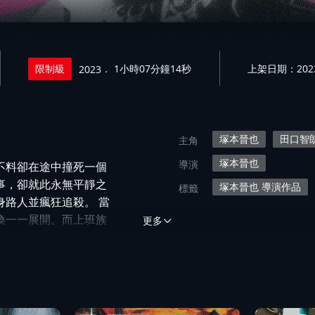
限制級
． 1小時07分鐘14秒
上架日期：2023/
2023
塚本晉也
田口智
主角
塚本晉也
導演
不料卻在途中撞死一個
事，卻就此永無平靜之
塚本晉也 導演作品
標籤
路人並瘋狂追殺。 當
喚一一展開。而上班族
更多
一，究竟最終融合的是