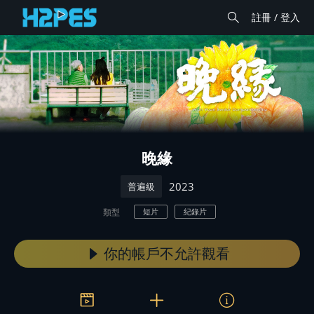
註冊 / 登入
晚緣
2023
普遍級
類型
短片
紀錄片
你的帳戶不允許觀看