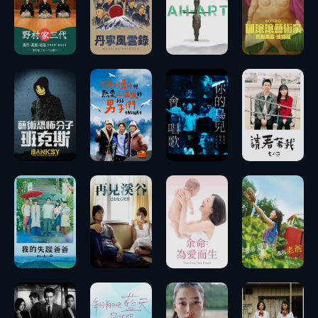
播
播
播
放
放
放
播
播
播
播
放
放
放
放
播
播
播
播
放
放
放
放