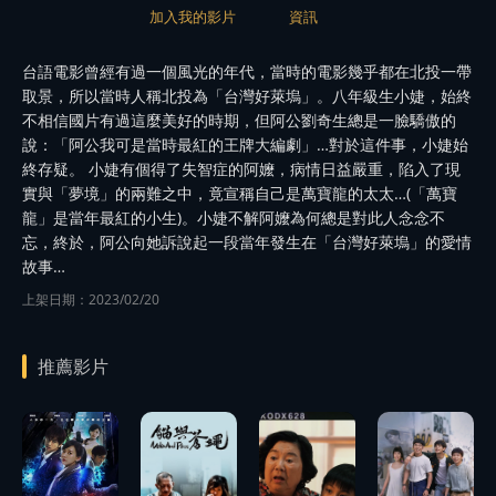
加入我的影片
資訊
台語電影曾經有過一個風光的年代，當時的電影幾乎都在北投一帶
取景，所以當時人稱北投為「台灣好萊塢」。八年級生小婕，始終
不相信國片有過這麼美好的時期，但阿公劉奇生總是一臉驕傲的
說：「阿公我可是當時最紅的王牌大編劇」…對於這件事，小婕始
終存疑。 小婕有個得了失智症的阿嬤，病情日益嚴重，陷入了現
實與「夢境」的兩難之中，竟宣稱自己是萬寶龍的太太…(「萬寶
龍」是當年最紅的小生)。小婕不解阿嬤為何總是對此人念念不
忘，終於，阿公向她訴說起一段當年發生在「台灣好萊塢」的愛情
故事…
上架日期：2023/02/20
推薦影片
播
播
播
播
放
放
放
放