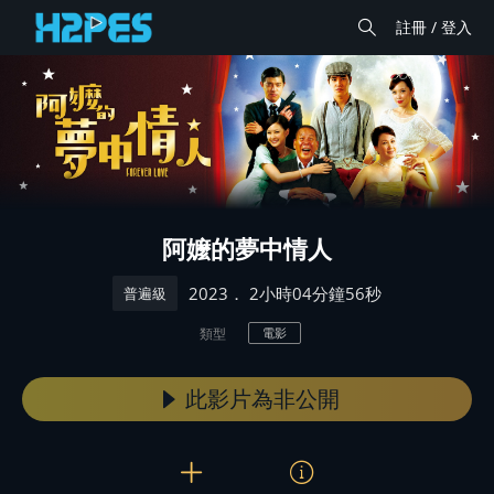
註冊 / 登入
阿嬤的夢中情人
． 2小時04分鐘56秒
2023
普遍級
類型
電影
此影片為非公開