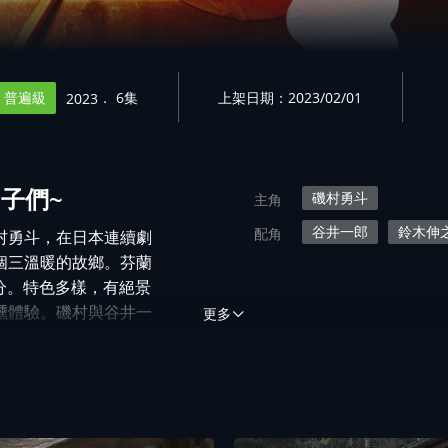
普遍級
． 6集
上架日期：2023/02/01
2023
男子們~
磯村勇斗
主角
谷井一郎
鈴木伸
配角
村勇斗，在日本連續劇
個三溫暖的故鄉。芬蘭
部分。特色多樣，有絕景
燻體驗。磯村與谷井一
更多
備和其他愛好者分享三