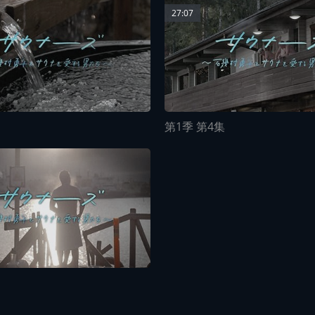
27:07
第1季 第4集