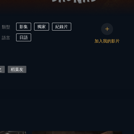
影集
獨家
紀錄片
類型
日語
語言
加入我的影片
之
稻葉友