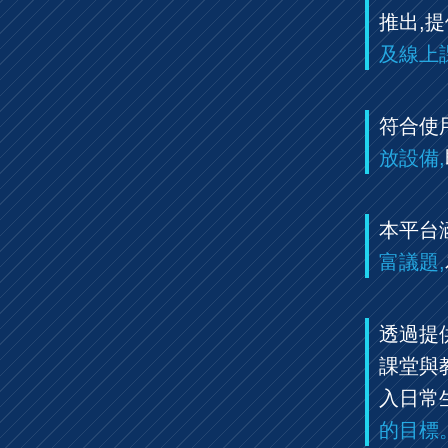
推出,
及線上
符合使
放設備,
本平台
富議題,
透過提
課堂與
入日常
的目標