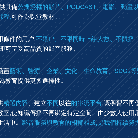
提供具備
公播授權的影片、PODCAST、電影、動畫
課程,
可作為課堂教材。
用條件的用户,
不限IP、不限同時上線人數、不限播
即可享受高品質的影音服務。
涵蓋
藝術、醫療、企業、文化、生命教育、SDGs等
為教育提供更多選擇性。
供
精選內容
、建立
不同
以往
的串流平台
,讓學習不再
教室,使知識傳播不再綁定特定空間、由少數人使用,
生活中。
影音服務與教育的相輔相成,是我們持續努
。