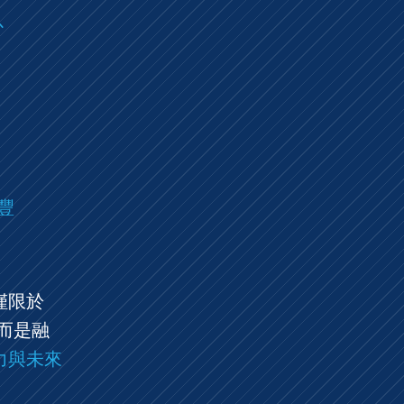
以
豐
僅限於
而是融
力與未來